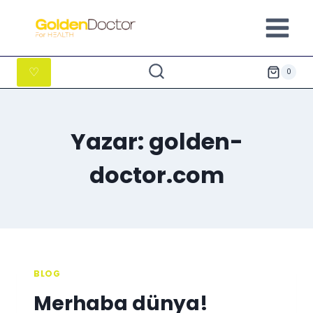
İçeriğe
geç
♡
0
Yazar: golden-
doctor.com
BLOG
Merhaba dünya!