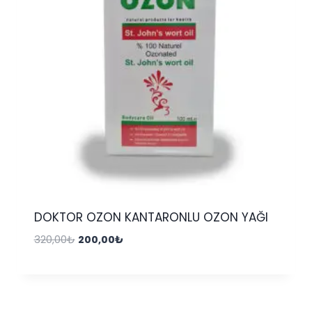
DOKTOR OZON KANTARONLU OZON YAĞI
Orijinal
Şu
320,00
₺
200,00
₺
fiyat:
andaki
320,00₺.
fiyat:
200,00₺.