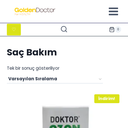
İçeriğe
geç
♡
0
Saç Bakım
Tek bir sonuç gösteriliyor
İndirim!